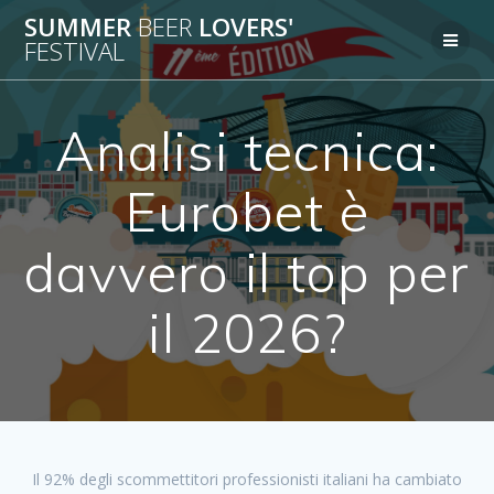
Passer
SUMMER
BEER
LOVERS'
au
FESTIVAL
contenu
Analisi tecnica:
Eurobet è
davvero il top per
il 2026?
Il 92% degli scommettitori professionisti italiani ha cambiato