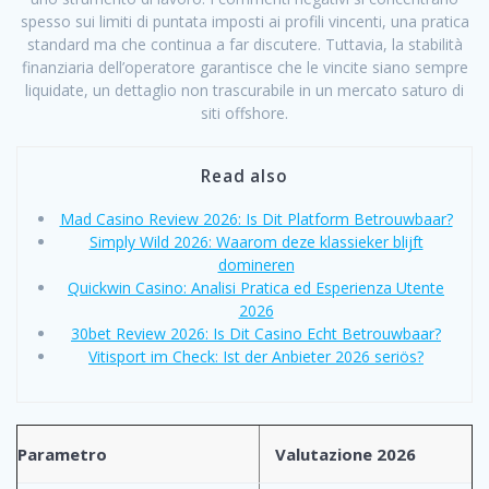
spesso sui limiti di puntata imposti ai profili vincenti, una pratica
standard ma che continua a far discutere. Tuttavia, la stabilità
finanziaria dell’operatore garantisce che le vincite siano sempre
liquidate, un dettaglio non trascurabile in un mercato saturo di
siti offshore.
Read also
Mad Casino Review 2026: Is Dit Platform Betrouwbaar?
Simply Wild 2026: Waarom deze klassieker blijft
domineren
Quickwin Casino: Analisi Pratica ed Esperienza Utente
2026
30bet Review 2026: Is Dit Casino Echt Betrouwbaar?
Vitisport im Check: Ist der Anbieter 2026 seriös?
Parametro
Valutazione 2026