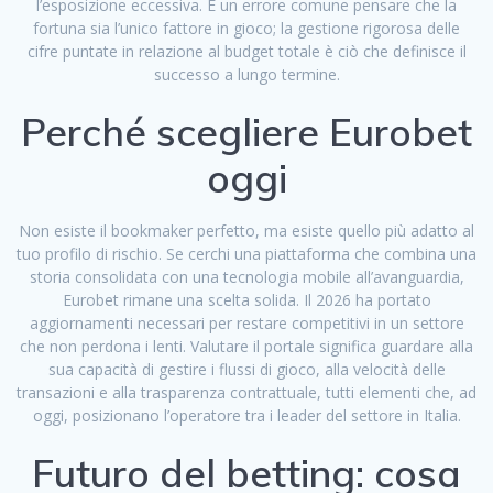
l’esposizione eccessiva. È un errore comune pensare che la
fortuna sia l’unico fattore in gioco; la gestione rigorosa delle
cifre puntate in relazione al budget totale è ciò che definisce il
successo a lungo termine.
Perché scegliere Eurobet
oggi
Non esiste il bookmaker perfetto, ma esiste quello più adatto al
tuo profilo di rischio. Se cerchi una piattaforma che combina una
storia consolidata con una tecnologia mobile all’avanguardia,
Eurobet rimane una scelta solida. Il 2026 ha portato
aggiornamenti necessari per restare competitivi in un settore
che non perdona i lenti. Valutare il portale significa guardare alla
sua capacità di gestire i flussi di gioco, alla velocità delle
transazioni e alla trasparenza contrattuale, tutti elementi che, ad
oggi, posizionano l’operatore tra i leader del settore in Italia.
Futuro del betting: cosa