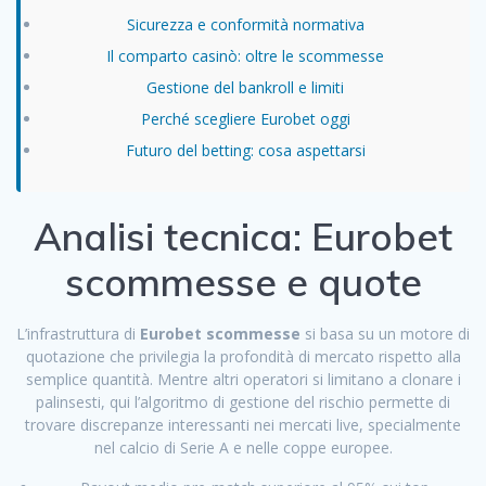
Sicurezza e conformità normativa
Il comparto casinò: oltre le scommesse
Gestione del bankroll e limiti
Perché scegliere Eurobet oggi
Futuro del betting: cosa aspettarsi
Analisi tecnica: Eurobet
scommesse e quote
L’infrastruttura di
Eurobet scommesse
si basa su un motore di
quotazione che privilegia la profondità di mercato rispetto alla
semplice quantità. Mentre altri operatori si limitano a clonare i
palinsesti, qui l’algoritmo di gestione del rischio permette di
trovare discrepanze interessanti nei mercati live, specialmente
nel calcio di Serie A e nelle coppe europee.