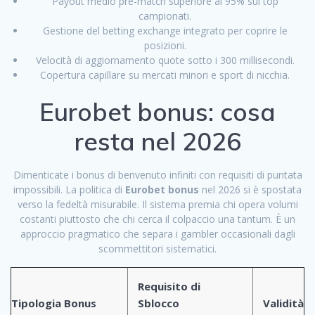
Payout medio pre-match superiore al 95% sui top
campionati.
Gestione del betting exchange integrato per coprire le
posizioni.
Velocità di aggiornamento quote sotto i 300 millisecondi.
Copertura capillare su mercati minori e sport di nicchia.
Eurobet bonus: cosa
resta nel 2026
Dimenticate i bonus di benvenuto infiniti con requisiti di puntata
impossibili. La politica di
Eurobet bonus
nel 2026 si è spostata
verso la fedeltà misurabile. Il sistema premia chi opera volumi
costanti piuttosto che chi cerca il colpaccio una tantum. È un
approccio pragmatico che separa i gambler occasionali dagli
scommettitori sistematici.
Requisito di
Tipologia Bonus
Sblocco
Validità