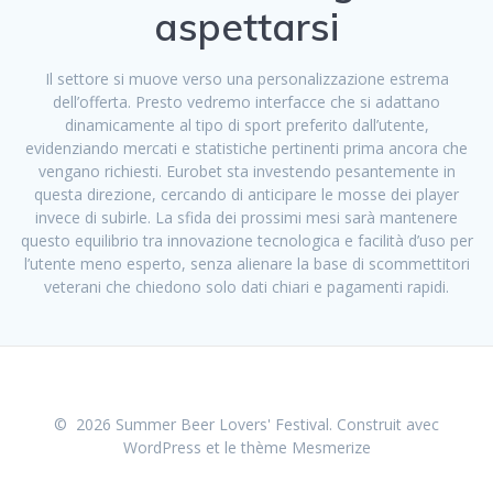
aspettarsi
Il settore si muove verso una personalizzazione estrema
dell’offerta. Presto vedremo interfacce che si adattano
dinamicamente al tipo di sport preferito dall’utente,
evidenziando mercati e statistiche pertinenti prima ancora che
vengano richiesti. Eurobet sta investendo pesantemente in
questa direzione, cercando di anticipare le mosse dei player
invece di subirle. La sfida dei prossimi mesi sarà mantenere
questo equilibrio tra innovazione tecnologica e facilità d’uso per
l’utente meno esperto, senza alienare la base di scommettitori
veterani che chiedono solo dati chiari e pagamenti rapidi.
© 2026 Summer Beer Lovers' Festival. Construit avec
WordPress et le
thème Mesmerize