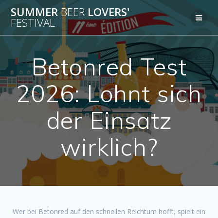
Passer
SUMMER
BEER
LOVERS'
au
FESTIVAL
contenu
Betonred Test
2026: Lohnt sich
der Einsatz
wirklich?
Wer bei Betonred auf den schnellen Reichtum hofft, spielt ein