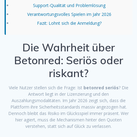
Support-Qualität und Problemlösung
Verantwortungsvolles Spielen im Jahr 2026
Fazit: Lohnt sich die Anmeldung?
Die Wahrheit über
Betonred: Seriös oder
riskant?
Viele Nutzer stellen sich die Frage: Ist
betonred seriös
? Die
Antwort liegt in der Lizenzierung und den
Auszahlungsmodalitäten. Im Jahr 2026 zeigt sich, dass die
Plattform ihre Sicherheitsstandards massiv angezogen hat.
Dennoch bleibt das Risiko im Glücksspiel immer präsent. Wer
hier agiert, muss die Mechanismen hinter den Quoten
verstehen, statt sich auf Glück zu verlassen.