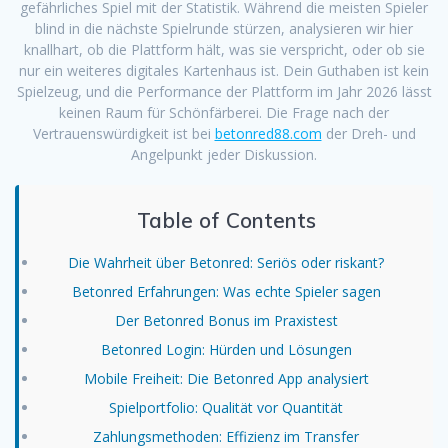
gefährliches Spiel mit der Statistik. Während die meisten Spieler
blind in die nächste Spielrunde stürzen, analysieren wir hier
knallhart, ob die Plattform hält, was sie verspricht, oder ob sie
nur ein weiteres digitales Kartenhaus ist. Dein Guthaben ist kein
Spielzeug, und die Performance der Plattform im Jahr 2026 lässt
keinen Raum für Schönfärberei. Die Frage nach der
Vertrauenswürdigkeit ist bei
betonred88.com
der Dreh- und
Angelpunkt jeder Diskussion.
Table of Contents
Die Wahrheit über Betonred: Seriös oder riskant?
Betonred Erfahrungen: Was echte Spieler sagen
Der Betonred Bonus im Praxistest
Betonred Login: Hürden und Lösungen
Mobile Freiheit: Die Betonred App analysiert
Spielportfolio: Qualität vor Quantität
Zahlungsmethoden: Effizienz im Transfer