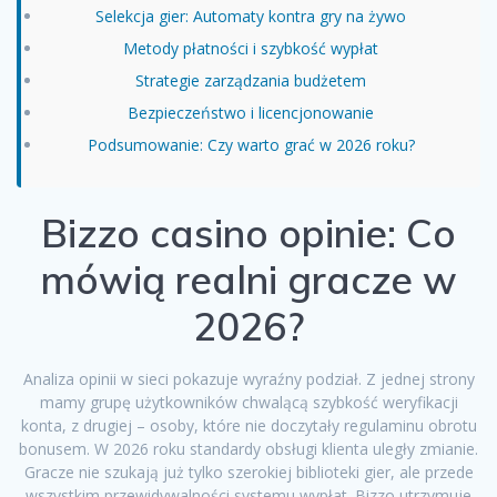
Selekcja gier: Automaty kontra gry na żywo
Metody płatności i szybkość wypłat
Strategie zarządzania budżetem
Bezpieczeństwo i licencjonowanie
Podsumowanie: Czy warto grać w 2026 roku?
Bizzo casino opinie: Co
mówią realni gracze w
2026?
Analiza opinii w sieci pokazuje wyraźny podział. Z jednej strony
mamy grupę użytkowników chwalącą szybkość weryfikacji
konta, z drugiej – osoby, które nie doczytały regulaminu obrotu
bonusem. W 2026 roku standardy obsługi klienta uległy zmianie.
Gracze nie szukają już tylko szerokiej biblioteki gier, ale przede
wszystkim przewidywalności systemu wypłat. Bizzo utrzymuje