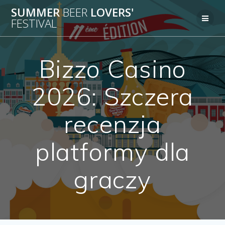
Passer
SUMMER
BEER
LOVERS'
au
FESTIVAL
contenu
Bizzo Casino
2026: Szczera
recenzja
platformy dla
graczy