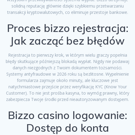
solidną reputację głównie dzięki szybkiemu przetwarzaniu
transakcji kryptowalutowych, co eliminuje przestoje bankowe.
Proces bizzo rejestracja:
Jak zacząć bez błędów
Rejestracja to pierwszy krok, w którym wielu graczy popełnia
błędy skutkujące późniejszą blokadą wypłat. Nigdy nie podawaj
danych niezgodnych z Twoim dokumentem tożsamości.
Systemy antyfraudowe w 2026 roku są bezlitosne. Wypełnienie
formularza zajmuje około minuty, ale kluczowe jest
natychmiastowe przejście przez weryfikację KYC (Know Your
Customer). To nie jest prośba kasyna, to wymóg prawny, który
zabezpiecza Twoje środki przed nieautoryzowanym dostępem.
Bizzo casino logowanie:
Dostęp do konta