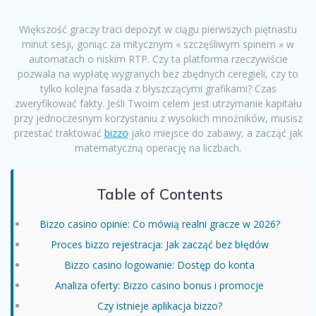
Większość graczy traci depozyt w ciągu pierwszych piętnastu
minut sesji, goniąc za mitycznym « szczęśliwym spinem » w
automatach o niskim RTP. Czy ta platforma rzeczywiście
pozwala na wypłatę wygranych bez zbędnych ceregieli, czy to
tylko kolejna fasada z błyszczącymi grafikami? Czas
zweryfikować fakty. Jeśli Twoim celem jest utrzymanie kapitału
przy jednoczesnym korzystaniu z wysokich mnożników, musisz
przestać traktować
bizzo
jako miejsce do zabawy, a zacząć jak
matematyczną operację na liczbach.
Table of Contents
Bizzo casino opinie: Co mówią realni gracze w 2026?
Proces bizzo rejestracja: Jak zacząć bez błędów
Bizzo casino logowanie: Dostęp do konta
Analiza oferty: Bizzo casino bonus i promocje
Czy istnieje aplikacja bizzo?