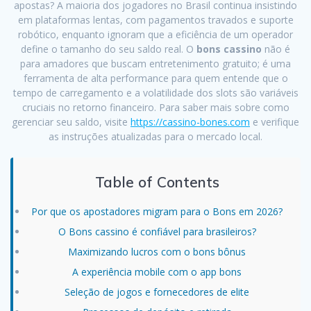
apostas? A maioria dos jogadores no Brasil continua insistindo
em plataformas lentas, com pagamentos travados e suporte
robótico, enquanto ignoram que a eficiência de um operador
define o tamanho do seu saldo real. O
bons cassino
não é
para amadores que buscam entretenimento gratuito; é uma
ferramenta de alta performance para quem entende que o
tempo de carregamento e a volatilidade dos slots são variáveis
cruciais no retorno financeiro. Para saber mais sobre como
gerenciar seu saldo, visite
https://cassino-bones.com
e verifique
as instruções atualizadas para o mercado local.
Table of Contents
Por que os apostadores migram para o Bons em 2026?
O Bons cassino é confiável para brasileiros?
Maximizando lucros com o bons bônus
A experiência mobile com o app bons
Seleção de jogos e fornecedores de elite