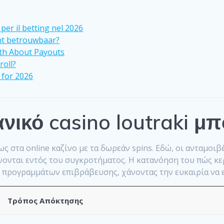
 per il betting nel 2026
cht betrouwbaar?
th About Payouts
roll?
 for 2026
νικό casino loutraki μ
ως στα online καζίνο με τα δωρεάν spins. Εδώ, οι ανταμοι
νται εντός του συγκροτήματος. Η κατανόηση του πώς κερδ
ν προγραμμάτων επιβράβευσης, χάνοντας την ευκαιρία να ε
Τρόπος Απόκτησης