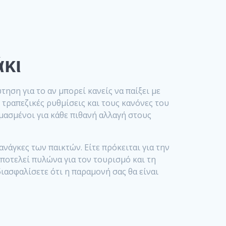
άκι
ηση για το αν μπορεί κανείς να παίξει με
 τραπεζικές ρυθμίσεις και τους κανόνες του
ιμασμένοι για κάθε πιθανή αλλαγή στους
νάγκες των παικτών. Είτε πρόκειται για την
αποτελεί πυλώνα για τον τουρισμό και τη
ιασφαλίσετε ότι η παραμονή σας θα είναι