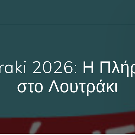
raki 2026: Η Πλή
στο Λουτράκι