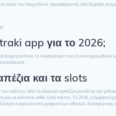
τον όγκο του παιχνιδιού, προσφέροντας από δωρεάν γεύμα
ς.
traki app για το 2026;
να διαχειριστούν το λογαριασμό τους ή να ενημερωθούν γι
εια εμπειρία.
πέζια και τα slots
 του καζίνου. Από τα κλασικά τραπέζια ρουλέτας και μπλα
νη για να καλύπτει κάθε τύπο παίκτη. Το 2026, η έμφαση 
ότερη ευκρίνεια στα γραφικά των οθονών, διατηρώντας 