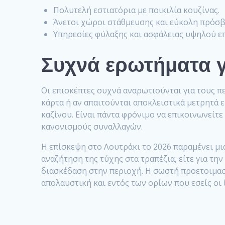
Πολυτελή εστιατόρια με ποικιλία κουζίνας.
Άνετοι χώροι στάθμευσης και εύκολη πρόσβ
Υπηρεσίες φύλαξης και ασφάλειας υψηλού ε
Συχνά ερωτήματα γ
Οι επισκέπτες συχνά αναρωτιούνται για τους πε
κάρτα ή αν απαιτούνται αποκλειστικά μετρητά ε
καζίνου. Είναι πάντα φρόνιμο να επικοινωνείτε
κανονισμούς συναλλαγών.
Η επίσκεψη στο Λουτράκι το 2026 παραμένει μια
αναζήτηση της τύχης στα τραπέζια, είτε για τη
διασκέδαση στην περιοχή. Η σωστή προετοιμασί
απολαυστική και εντός των ορίων που εσείς οι ί