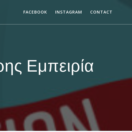
FACEBOOK
INSTAGRAM
CONTACT
ρης Εμπειρία