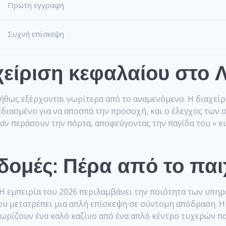
Πρώτη εγγραφή
Συχνή επίσκεψη
χείριση κεφαλαίου στο 
θως εξέρχονται νωρίτερα από το αναμενόμενο. Η διαχείρι
εδιασμένο για να αποσπά την προσοχή, και ο έλεγχος των
 καν περάσουν την πόρτα, αποφεύγοντας την παγίδα του « 
δομές: Πέρα από το παι
. Η εμπειρία του 2026 περιλαμβάνει την ποιότητα των υπηρ
ου μετατρέπει μια απλή επίσκεψη σε σύντομη απόδραση. Η
ωρίζουν ένα καλό καζίνο από ένα απλό κέντρο τυχερών πα