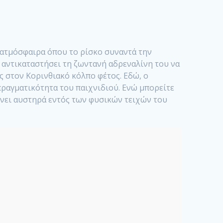
 ατμόσφαιρα όπου το ρίσκο συναντά την
 αντικαταστήσει τη ζωντανή αδρεναλίνη του να
ας στον Κορινθιακό κόλπο φέτος. Εδώ, ο
πραγματικότητα του παιχνιδιού. Ενώ μπορείτε
ένει αυστηρά εντός των φυσικών τειχών του