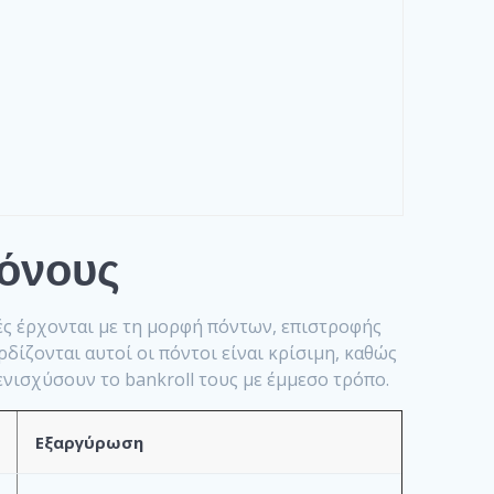
πόνους
βές έρχονται με τη μορφή πόντων, επιστροφής
ίζονται αυτοί οι πόντοι είναι κρίσιμη, καθώς
νισχύσουν το bankroll τους με έμμεσο τρόπο.
Εξαργύρωση