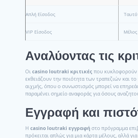
Απλή Είσοδος
Ταυτό
VIP Είσοδος
Μέλος
Αναλύοντας τις κρι
Οι
casino loutraki κριτικές
που κυκλοφορούν φ
εκθειάζουν την ποιότητα των τραπεζιών και το 
αιχμής, όπου ο συνωστισμός μπορεί να επηρεάσ
παραμένει σημείο αναφοράς για όσους αναζητού
Εγγραφή και πιστότ
Η
casino loutraki εγγραφή
στο πρόγραμμα επιβ
πρόκειται απλώς για μια κάρτα μέλους, αλλά γι