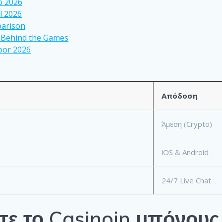
ο 2026
l 2026
parison
 Behind the Games
voor 2026
Απόδοση
Άμεση (Crypto)
iOS & Android
24/7 Live Chat
τε το Casinoin μπόνους