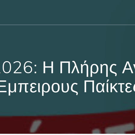
2026: Η Πλήρης Α
Έμπειρους Παίκτε