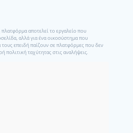
η πλατφόρμα αποτελεί το εργαλείο που
τοσελίδα, αλλά για ένα οικοσύστημα που
ά τους επειδή παίζουν σε πλατφόρμες που δεν
ή πολιτική ταχύτητας στις αναλήψεις.