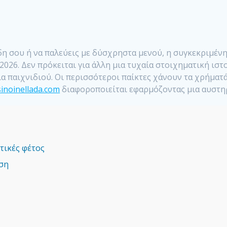
ρδη σου ή να παλεύεις με δύσχρηστα μενού, η συγκεκριμέν
 2026. Δεν πρόκειται για άλλη μια τυχαία στοιχηματική ισ
ία παιχνιδιού. Οι περισσότεροι παίκτες χάνουν τα χρήματ
sinoinellada.com
διαφοροποιείται εφαρμόζοντας μια αυστηρ
ιτικές φέτος
αση