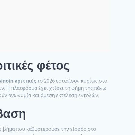
ριτικές φέτος
sinoin κριτικές
το 2026 εστιάζουν κυρίως στο
ων. Η πλατφόρμα έχει χτίσει τη φήμη της πάνω
τούν ανωνυμία και άμεση εκτέλεση εντολών.
σβαση
ττό βήμα που καθυστερούσε την είσοδο στο