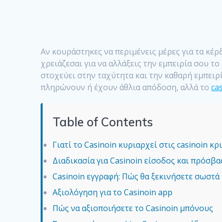
Αν κουράστηκες να περιμένεις μέρες για τα κέ
χρειάζεσαι για να αλλάξεις την εμπειρία σου το
στοχεύει στην ταχύτητα και την καθαρή εμπειρ
πληρώνουν ή έχουν άθλια απόδοση, αλλά το
ca
Table of Contents
Γιατί το Casinoin κυριαρχεί στις casinoin κρ
Διαδικασία για Casinoin είσοδος και πρόσβ
Casinoin εγγραφή: Πώς θα ξεκινήσετε σωστά
Αξιολόγηση για το Casinoin app
Πώς να αξιοποιήσετε το Casinoin μπόνους