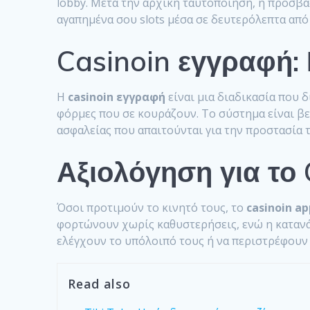
lobby. Μετά την αρχική ταυτοποίηση, η πρόσβασ
αγαπημένα σου slots μέσα σε δευτερόλεπτα από
Casinoin εγγραφή:
Η
casinoin εγγραφή
είναι μια διαδικασία που 
φόρμες που σε κουράζουν. Το σύστημα είναι β
ασφαλείας που απαιτούνται για την προστασία
Αξιολόγηση για το 
Όσοι προτιμούν το κινητό τους, το
casinoin ap
φορτώνουν χωρίς καθυστερήσεις, ενώ η κατανάλ
ελέγχουν το υπόλοιπό τους ή να περιστρέφουν 
Read also