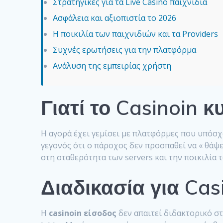
Στρατηγικές για τα Live Casino παιχνίδια
Ασφάλεια και αξιοπιστία το 2026
Η ποικιλία των παιχνιδιών και τα Providers
Συχνές ερωτήσεις για την πλατφόρμα
Ανάλυση της εμπειρίας χρήστη
Γιατί το Casinoin κ
Η αγορά έχει γεμίσει με πλατφόρμες που υπόσχο
γεγονός ότι ο πάροχος δεν προσπαθεί να « θάψ
στη σταθερότητα των servers και την ποικιλία
Διαδικασία για Ca
Η
casinoin είσοδος
δεν απαιτεί διδακτορικό στ