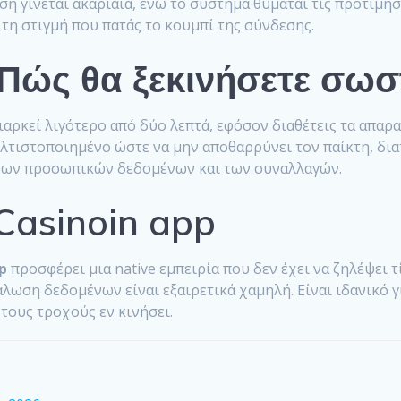
η γίνεται ακαριαία, ενώ το σύστημα θυμάται τις προτιμήσ
 τη στιγμή που πατάς το κουμπί της σύνδεσης.
 Πώς θα ξεκινήσετε σωσ
διαρκεί λιγότερο από δύο λεπτά, εφόσον διαθέτεις τα απαρ
ελτιστοποιημένο ώστε να μην αποθαρρύνει τον παίκτη, δι
 των προσωπικών δεδομένων και των συναλλαγών.
Casinoin app
p
προσφέρει μια native εμπειρία που δεν έχει να ζηλέψει 
ωση δεδομένων είναι εξαιρετικά χαμηλή. Είναι ιδανικό γ
τους τροχούς εν κινήσει.