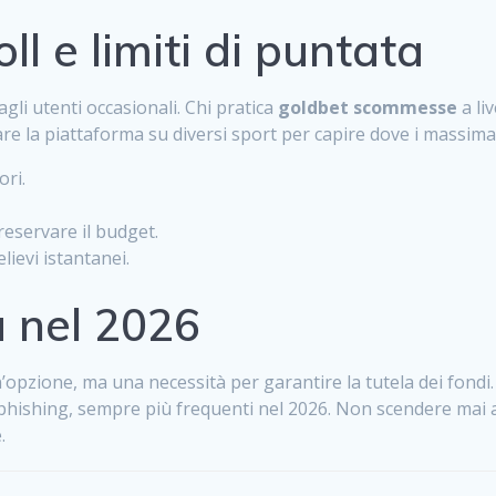
l e limiti di puntata
gli utenti occasionali. Chi pratica
goldbet scommesse
a li
e la piattaforma su diversi sport per capire dove i massimal
ori.
reservare il budget.
lievi istantanei.
à nel 2026
zione, ma una necessità per garantire la tutela dei fondi. Il 
di phishing, sempre più frequenti nel 2026. Non scendere mai
.