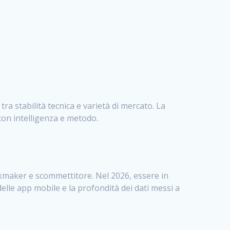
tra stabilità tecnica e varietà di mercato. La
 con intelligenza e metodo.
ookmaker e scommettitore. Nel 2026, essere in
elle app mobile e la profondità dei dati messi a