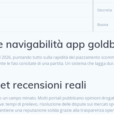
Discreta
Buona
e navigabilità app gold
 2026, puntando tutto sulla rapidità del piazzamento scommess
ante le fasi concitate di una partita. Un sistema che lagga 
et recensioni reali
to un campo minato. Molti portali pubblicano opinioni drogate 
: tempi di prelievo, risoluzione delle dispute sui mercati spec
 mantiene una reputazione solida grazie alla trasparenza oper