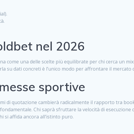
al).
tà.
oldbet nel 2026
iona come una delle scelte più equilibrate per chi cerca un mix 
rla su dati concreti è l’unico modo per affrontare il mercato
mmesse sportive
sistemi di quotazione cambierà radicalmente il rapporto tra b
 fondamentale. Chi saprà sfruttare la velocità di esecuzione d
 si affida ancora all’istinto puro.