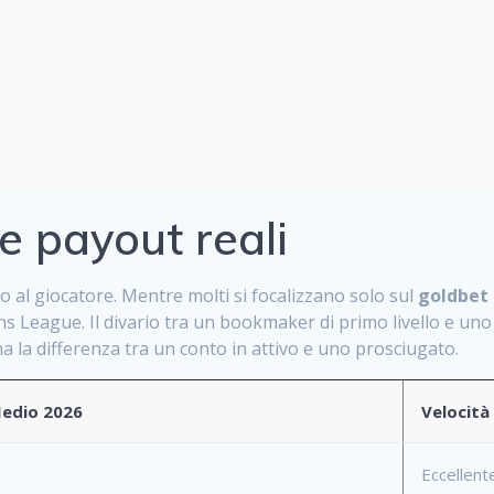
 e payout reali
o al giocatore. Mentre molti si focalizzano solo sul
goldbet
ns League. Il divario tra un bookmaker di primo livello e uno
a la differenza tra un conto in attivo e uno prosciugato.
edio 2026
Velocità
Eccellent