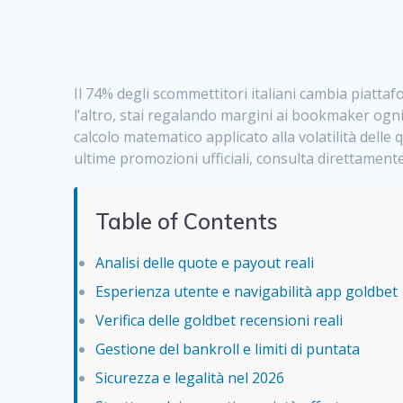
Il 74% degli scommettitori italiani cambia piatta
l’altro, stai regalando margini ai bookmaker ogni
calcolo matematico applicato alla volatilità delle 
ultime promozioni ufficiali, consulta direttamente
Table of Contents
Analisi delle quote e payout reali
Esperienza utente e navigabilità app goldbet
Verifica delle goldbet recensioni reali
Gestione del bankroll e limiti di puntata
Sicurezza e legalità nel 2026