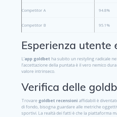
Competitor A
94.8%
Competitor B
95.1%
Esperienza utente 
L’
app goldbet
ha subito un restyling radicale nel
l’accettazione della puntata è il vero nemico dur
valore intrinseco.
Verifica delle goldb
Trovare
goldbet recensioni
affidabili è diventa
di fondo, bisogna guardare alle metriche oggettive
sportivi. La realtà dei fatti è che la piattaforma