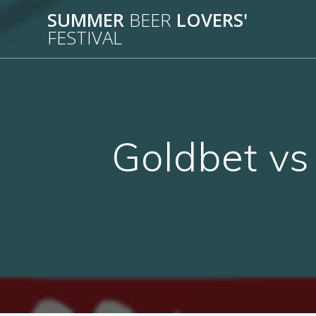
Passer
SUMMER
BEER
LOVERS'
au
FESTIVAL
contenu
Goldbet vs