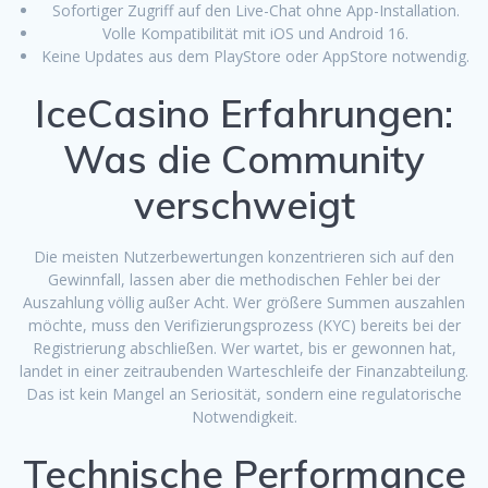
Sofortiger Zugriff auf den Live-Chat ohne App-Installation.
Volle Kompatibilität mit iOS und Android 16.
Keine Updates aus dem PlayStore oder AppStore notwendig.
IceCasino Erfahrungen:
Was die Community
verschweigt
Die meisten Nutzerbewertungen konzentrieren sich auf den
Gewinnfall, lassen aber die methodischen Fehler bei der
Auszahlung völlig außer Acht. Wer größere Summen auszahlen
möchte, muss den Verifizierungsprozess (KYC) bereits bei der
Registrierung abschließen. Wer wartet, bis er gewonnen hat,
landet in einer zeitraubenden Warteschleife der Finanzabteilung.
Das ist kein Mangel an Seriosität, sondern eine regulatorische
Notwendigkeit.
Technische Performance