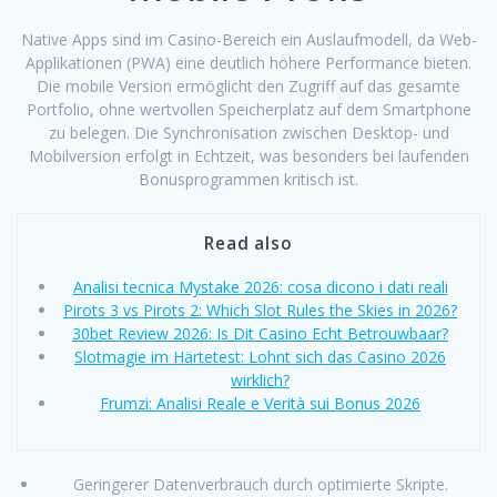
Native Apps sind im Casino-Bereich ein Auslaufmodell, da Web-
Applikationen (PWA) eine deutlich höhere Performance bieten.
Die mobile Version ermöglicht den Zugriff auf das gesamte
Portfolio, ohne wertvollen Speicherplatz auf dem Smartphone
zu belegen. Die Synchronisation zwischen Desktop- und
Mobilversion erfolgt in Echtzeit, was besonders bei laufenden
Bonusprogrammen kritisch ist.
Read also
Analisi tecnica Mystake 2026: cosa dicono i dati reali
Pirots 3 vs Pirots 2: Which Slot Rules the Skies in 2026?
30bet Review 2026: Is Dit Casino Echt Betrouwbaar?
Slotmagie im Härtetest: Lohnt sich das Casino 2026
wirklich?
Frumzi: Analisi Reale e Verità sui Bonus 2026
Geringerer Datenverbrauch durch optimierte Skripte.