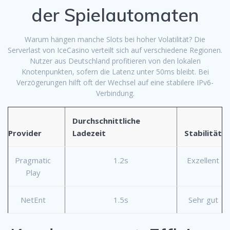
der Spielautomaten
Warum hängen manche Slots bei hoher Volatilität? Die
Serverlast von IceCasino verteilt sich auf verschiedene Regionen.
Nutzer aus Deutschland profitieren von den lokalen
Knotenpunkten, sofern die Latenz unter 50ms bleibt. Bei
Verzögerungen hilft oft der Wechsel auf eine stabilere IPv6-
Verbindung.
Durchschnittliche
Provider
Ladezeit
Stabilität
Pragmatic
1.2s
Exzellent
Play
NetEnt
1.5s
Sehr gut