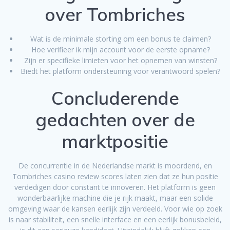
over Tombriches
Wat is de minimale storting om een bonus te claimen?
Hoe verifieer ik mijn account voor de eerste opname?
Zijn er specifieke limieten voor het opnemen van winsten?
Biedt het platform ondersteuning voor verantwoord spelen?
Concluderende
gedachten over de
marktpositie
De concurrentie in de Nederlandse markt is moordend, en
Tombriches casino review scores laten zien dat ze hun positie
verdedigen door constant te innoveren. Het platform is geen
wonderbaarlijke machine die je rijk maakt, maar een solide
omgeving waar de kansen eerlijk zijn verdeeld. Voor wie op zoek
is naar stabiliteit, een snelle interface en een eerlijk bonusbeleid,