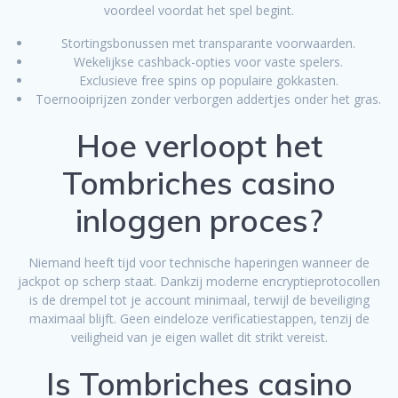
voordeel voordat het spel begint.
Stortingsbonussen met transparante voorwaarden.
Wekelijkse cashback-opties voor vaste spelers.
Exclusieve free spins op populaire gokkasten.
Toernooiprijzen zonder verborgen addertjes onder het gras.
Hoe verloopt het
Tombriches casino
inloggen proces?
Niemand heeft tijd voor technische haperingen wanneer de
jackpot op scherp staat. Dankzij moderne encryptieprotocollen
is de drempel tot je account minimaal, terwijl de beveiliging
maximaal blijft. Geen eindeloze verificatiestappen, tenzij de
veiligheid van je eigen wallet dit strikt vereist.
Is Tombriches casino