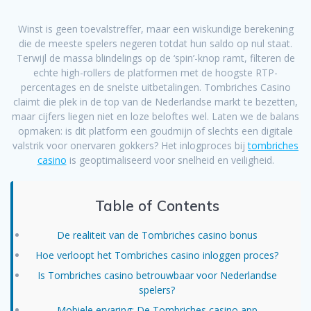
Winst is geen toevalstreffer, maar een wiskundige berekening
die de meeste spelers negeren totdat hun saldo op nul staat.
Terwijl de massa blindelings op de ‘spin’-knop ramt, filteren de
echte high-rollers de platformen met de hoogste RTP-
percentages en de snelste uitbetalingen. Tombriches Casino
claimt die plek in de top van de Nederlandse markt te bezetten,
maar cijfers liegen niet en loze beloftes wel. Laten we de balans
opmaken: is dit platform een goudmijn of slechts een digitale
valstrik voor onervaren gokkers? Het inlogproces bij
tombriches
casino
is geoptimaliseerd voor snelheid en veiligheid.
Table of Contents
De realiteit van de Tombriches casino bonus
Hoe verloopt het Tombriches casino inloggen proces?
Is Tombriches casino betrouwbaar voor Nederlandse
spelers?
Mobiele ervaring: De Tombriches casino app