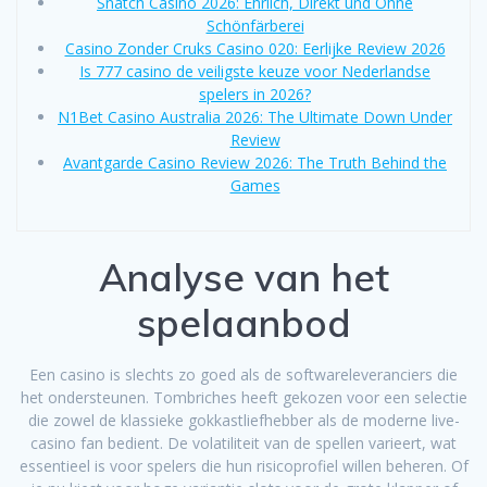
Snatch Casino 2026: Ehrlich, Direkt und Ohne
Schönfärberei
Casino Zonder Cruks Casino 020: Eerlijke Review 2026
Is 777 casino de veiligste keuze voor Nederlandse
spelers in 2026?
N1Bet Casino Australia 2026: The Ultimate Down Under
Review
Avantgarde Casino Review 2026: The Truth Behind the
Games
Analyse van het
spelaanbod
Een casino is slechts zo goed als de softwareleveranciers die
het ondersteunen. Tombriches heeft gekozen voor een selectie
die zowel de klassieke gokkastliefhebber als de moderne live-
casino fan bedient. De volatiliteit van de spellen varieert, wat
essentieel is voor spelers die hun risicoprofiel willen beheren. Of