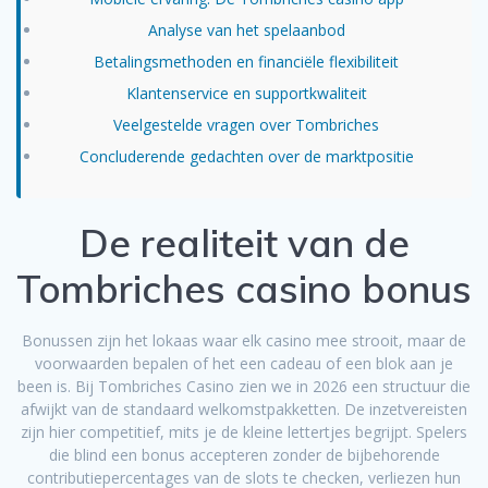
Analyse van het spelaanbod
Betalingsmethoden en financiële flexibiliteit
Klantenservice en supportkwaliteit
Veelgestelde vragen over Tombriches
Concluderende gedachten over de marktpositie
De realiteit van de
Tombriches casino bonus
Bonussen zijn het lokaas waar elk casino mee strooit, maar de
voorwaarden bepalen of het een cadeau of een blok aan je
been is. Bij Tombriches Casino zien we in 2026 een structuur die
afwijkt van de standaard welkomstpakketten. De inzetvereisten
zijn hier competitief, mits je de kleine lettertjes begrijpt. Spelers
die blind een bonus accepteren zonder de bijbehorende
contributiepercentages van de slots te checken, verliezen hun