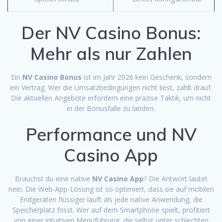
Der NV Casino Bonus:
Mehr als nur Zahlen
Ein
NV Casino Bonus
ist im Jahr 2026 kein Geschenk, sondern
ein Vertrag. Wer die Umsatzbedingungen nicht liest, zahlt drauf.
Die aktuellen Angebote erfordern eine präzise Taktik, um nicht
in der Bonusfalle zu landen.
Performance und NV
Casino App
Brauchst du eine native
NV Casino App
? Die Antwort lautet
nein. Die Web-App-Lösung ist so optimiert, dass sie auf mobilen
Endgeräten flüssiger läuft als jede native Anwendung, die
Speicherplatz frisst. Wer auf dem Smartphone spielt, profitiert
von einer intuitiven Menüführung, die selbst unter schlechten