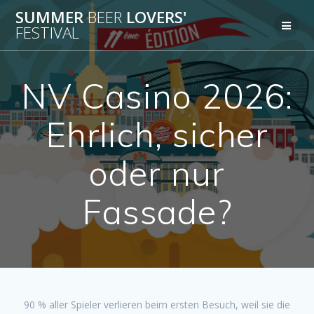
Passer
SUMMER
BEER
LOVERS'
au
FESTIVAL
contenu
NV Casino 2026:
Ehrlich, sicher
oder nur
Fassade?
90 % aller Spieler verlieren beim ersten Besuch, weil sie die