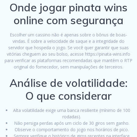
Onde jogar pinata wins
online com segurança
Escolher um cassino não é apenas sobre o bônus de boas-
vindas. É sobre a velocidade de saque e a integridade do
servidor que hospeda o jogo. Se você quer garantir que suas
vitórias cheguem ao seu bolso, acesse https://pinata-wins.info
para verificar as plataformas recomendadas que mantêm o RTP
original do fornecedor, sem manipulações de terceiros.
Análise de volatilidade:
O que considerar
Alta volatilidade exige uma banca resiliente (mínimo de 100
rodadas).
Não persiga perdas após um ciclo de 30 giros sem ganho.
Observe o comportamento do jogo nos horários de pico.
Sempre verifique o histórico de giros recentes na interface