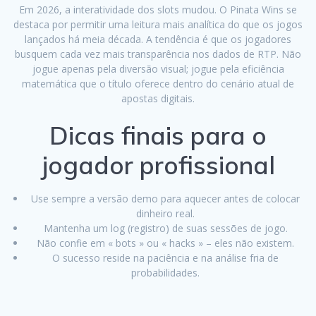
Em 2026, a interatividade dos slots mudou. O Pinata Wins se
destaca por permitir uma leitura mais analítica do que os jogos
lançados há meia década. A tendência é que os jogadores
busquem cada vez mais transparência nos dados de RTP. Não
jogue apenas pela diversão visual; jogue pela eficiência
matemática que o título oferece dentro do cenário atual de
apostas digitais.
Dicas finais para o
jogador profissional
Use sempre a versão demo para aquecer antes de colocar
dinheiro real.
Mantenha um log (registro) de suas sessões de jogo.
Não confie em « bots » ou « hacks » – eles não existem.
O sucesso reside na paciência e na análise fria de
probabilidades.