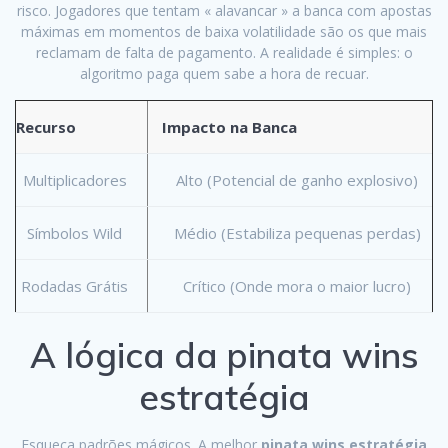
risco. Jogadores que tentam « alavancar » a banca com apostas
máximas em momentos de baixa volatilidade são os que mais
reclamam de falta de pagamento. A realidade é simples: o
algoritmo paga quem sabe a hora de recuar.
Recurso
Impacto na Banca
Multiplicadores
Alto (Potencial de ganho explosivo)
Símbolos Wild
Médio (Estabiliza pequenas perdas)
Rodadas Grátis
Crítico (Onde mora o maior lucro)
A lógica da pinata wins
estratégia
Esqueça padrões mágicos. A melhor
pinata wins estratégia