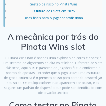
Gestão de risco no Pinata Wins
O futuro dos slots em 2026
Dicas finais para o jogador profissional
A mecânica por trás do
Pinata Wins slot
O Pinata Wins não é apenas uma explosão de cores e doces; é
um sistema de algoritmos de alta volatilidade. Diferente de slots
clássicos, aqui o RTP (Retorno ao Jogador) flutua conforme o
padrão de apostas. Entender que o jogo utiliza uma estrutura
de grade dinâmica é o primeiro passo para parar de desperdiçar
seu saldo. Os multiplicadores não aparecem por acaso, eles
seguem um padrão de dispersão que pode ser identificado com
observação técnica.
Como testar no Pinata