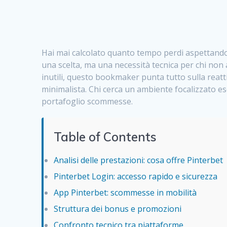
Hai mai calcolato quanto tempo perdi aspettando 
una scelta, ma una necessità tecnica per chi non 
inutili, questo bookmaker punta tutto sulla reattiv
minimalista. Chi cerca un ambiente focalizzato es
portafoglio scommesse.
Table of Contents
Analisi delle prestazioni: cosa offre Pinterbet
Pinterbet Login: accesso rapido e sicurezza
App Pinterbet: scommesse in mobilità
Struttura dei bonus e promozioni
Confronto tecnico tra piattaforme