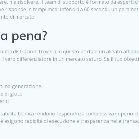
ndere, ma risolvere. Il team di supporto è formato da esper
t live risponde in tempi medi inferiori a 60 secondi, un pa
nto di mercato.
 la pena?
utili distrazioni troverà in questo portale un alleato affidab
il vero differenziatore in un mercato saturo. Se il tuo obiett
ultima generazione.
e di gioco.
riti.
la stabilità tecnica rendono l’esperienza complessiva superior
che esigono rapidità di esecuzione e trasparenza nelle transaz