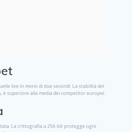
bet
le live in meno di due secondi. La stabilità del
 A, è superiore alla media dei competitor europei.
a
tata. La crittografia a 256-bit protegge ogni