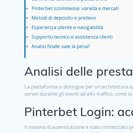
Pinterbet scommesse: varietà e mercati
Metodi di deposito e prelievo
Esperienza utente e navigabilità
Supporto tecnico e assistenza clienti
Analisi finale: vale la pena?
Analisi delle presta
La piattaforma si distingue per un’architettura a
server durante gli eventi ad alto traffico, come l
Pinterbet Login: ac
Il sistema di autenticazione è stato ottimizzato p