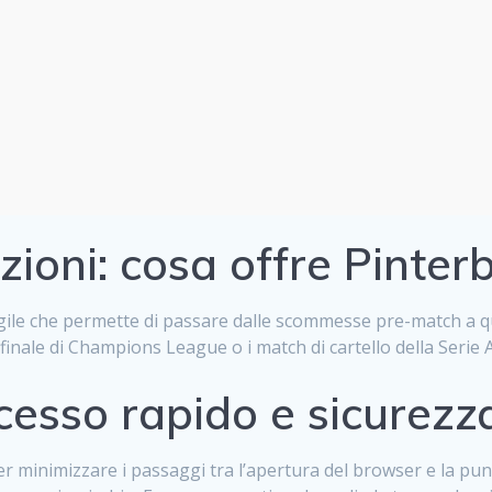
zioni: cosa offre Pinter
gile che permette di passare dalle scommesse pre-match a quel
a finale di Champions League o i match di cartello della Serie
cesso rapido e sicurezz
er minimizzare i passaggi tra l’apertura del browser e la pun