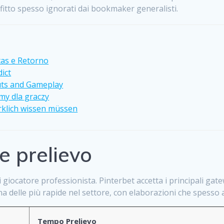
ofitto spesso ignorati dai bookmaker generalisti.
tas e Retorno
ict
uts and Gameplay
my dla graczy
rklich wissen müssen
e prelievo
 giocatore professionista. Pinterbet accetta i principali gatewa
una delle più rapide nel settore, con elaborazioni che spesso
Tempo Prelievo