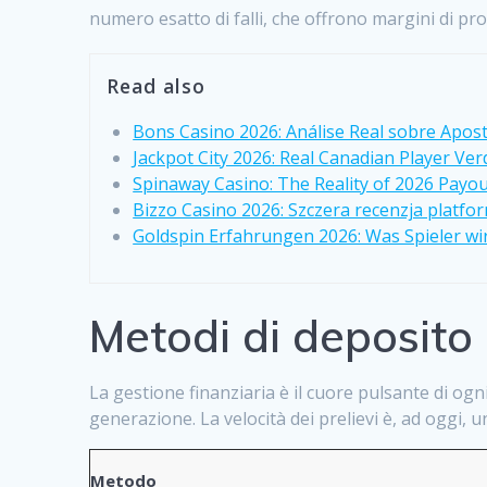
numero esatto di falli, che offrono margini di pr
Read also
Bons Casino 2026: Análise Real sobre Apos
Jackpot City 2026: Real Canadian Player Verd
Spinaway Casino: The Reality of 2026 Payo
Bizzo Casino 2026: Szczera recenzja platfor
Goldspin Erfahrungen 2026: Was Spieler wi
Metodi di deposito 
La gestione finanziaria è il cuore pulsante di ogni
generazione. La velocità dei prelievi è, ad oggi, 
Metodo