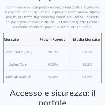
Il confronto con i competitor evidenzia una politica aggressiva
sui mercati secondari. Spesso, le
prewin scommesse
offrono
margini più stretti sugli handicap asiatici e sui totali, una rarità
nel panorama normativo attuale. La tabella seguente illustra il
confronto medio dei payout su eventi di alto profilo.
Mercato
Prewin Payout
Media Mercato
Esito Finale (1X2)
96.2%
94.5%
Under/Over
95.8%
93.2%
Mercati Speciali
94.0%
91.5%
Accesso e sicurezza: il
portale