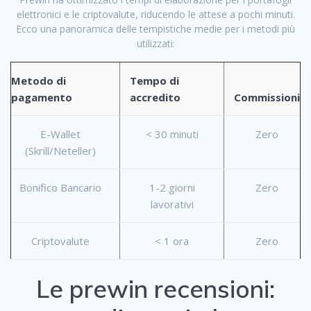
elettronici e le criptovalute, riducendo le attese a pochi minuti.
Ecco una panoramica delle tempistiche medie per i metodi più
utilizzati:
Metodo di
Tempo di
pagamento
accredito
Commissioni
E-Wallet
< 30 minuti
Zero
(Skrill/Neteller)
Bonifico Bancario
1-2 giorni
Zero
lavorativi
Criptovalute
< 1 ora
Zero
Le prewin recensioni: