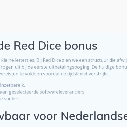
 de Red Dice bonus
eine lettertjes. Bij Red Dice zien we een structuur die af
gen uit bij de eerste uitbetalingspoging. De huidige bonus
reisten te voldoen voordat de tijdslimiet verstrijkt.
inzetbereik.
aan geselecteerde softwareleveranciers.
e spelers.
wbaar voor Nederlandse