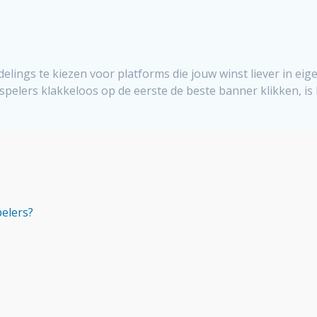
ndelings te kiezen voor platforms die jouw winst liever in eig
pelers klakkeloos op de eerste de beste banner klikken, is h
elers?