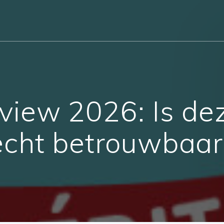
view 2026: Is de
echt betrouwbaar