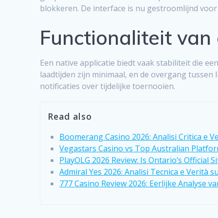
blokkeren. De interface is nu gestroomlijnd voor
Functionaliteit va
Een native applicatie biedt vaak stabiliteit die 
laadtijden zijn minimaal, en de overgang tussen l
notificaties over tijdelijke toernooien.
Read also
Boomerang Casino 2026: Analisi Critica e V
Vegastars Casino vs Top Australian Platfo
PlayOLG 2026 Review: Is Ontario’s Official 
Admiral Yes 2026: Analisi Tecnica e Verità s
777 Casino Review 2026: Eerlijke Analyse v