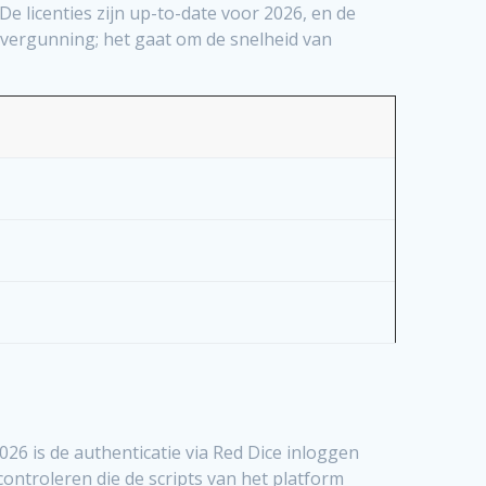
e licenties zijn up-to-date voor 2026, en de
 vergunning; het gaat om de snelheid van
026 is de authenticatie via Red Dice inloggen
ntroleren die de scripts van het platform