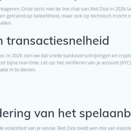
eageren. Onze tests met de live chat van Red Dice in 2026 l
en getraind op beleefdheid, maar ook op technisch inzicht 
allen.
 transactiesnelheid
ino. In 2026 zien we dat snelle bankoverschrijvingen en cryp
 bijna real-time. Let op: het verifiëren van je account (KYC) 
tie in te dienen.
dering van het spelaan
olatiliteit van je sessie. Red Dice biedt een mix van klassi