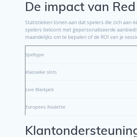
De impact van Red 
Statistieken tonen aan dat spelers die zich aan 
spelers beloont met gepersonaliseerde aanbieding
maandelijks om te bepalen of de ROI van je sessie
Speltype
Klassieke slots
Live Blackjack
Europees Roulette
Klantondersteunin