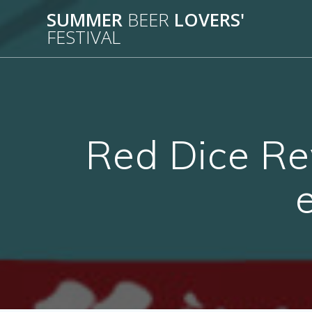
Passer
SUMMER
BEER
LOVERS'
au
FESTIVAL
contenu
Red Dice Re