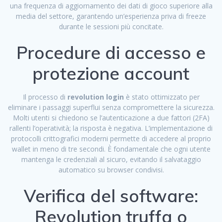
una frequenza di aggiornamento dei dati di gioco superiore alla
media del settore, garantendo un’esperienza priva di freeze
durante le sessioni più concitate.
Procedure di accesso e
protezione account
Il processo di
revolution login
è stato ottimizzato per
eliminare i passaggi superflui senza compromettere la sicurezza.
Molti utenti si chiedono se l’autenticazione a due fattori (2FA)
rallenti l’operatività; la risposta è negativa. L’implementazione di
protocolli crittografici moderni permette di accedere al proprio
wallet in meno di tre secondi. È fondamentale che ogni utente
mantenga le credenziali al sicuro, evitando il salvataggio
automatico su browser condivisi.
Verifica del software:
Revolution truffa o