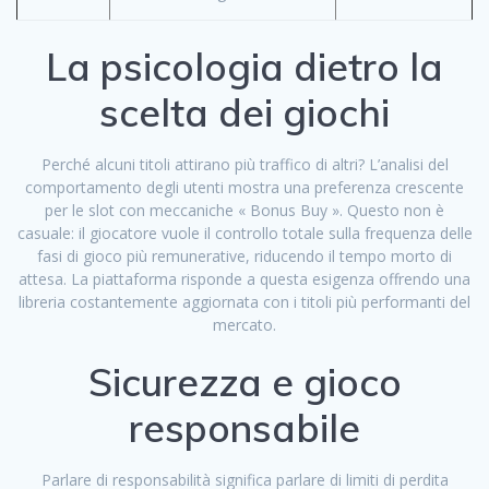
La psicologia dietro la
scelta dei giochi
Perché alcuni titoli attirano più traffico di altri? L’analisi del
comportamento degli utenti mostra una preferenza crescente
per le slot con meccaniche « Bonus Buy ». Questo non è
casuale: il giocatore vuole il controllo totale sulla frequenza delle
fasi di gioco più remunerative, riducendo il tempo morto di
attesa. La piattaforma risponde a questa esigenza offrendo una
libreria costantemente aggiornata con i titoli più performanti del
mercato.
Sicurezza e gioco
responsabile
Parlare di responsabilità significa parlare di limiti di perdita