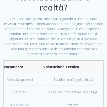
realtà?
Circolano spesso voci infondate riguardo a una presunta
revolution truffa
, alimentate solitamente da giocatori che non
comprendono il concetto di varianza negativa. I test indipendenti
condotti nel primo trimestre del 2026 confermano che gli
algoritmi utilizzati sono certificati e sottoposti a revisione
periodica da enti terzi. Non esiste manipolazione dei risultati, ma
solo una gestione statistica dei pagamenti che rispetta i
parametri di licenza internazionale.
Parametro
Valutazione Tecnica
Velocità prelievi
Eccellente (Crypto-first)
Licenza
Curacao Interactive Licensing
RTP Medio
96.4%