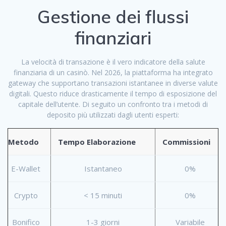
Gestione dei flussi
finanziari
La velocità di transazione è il vero indicatore della salute
finanziaria di un casinò. Nel 2026, la piattaforma ha integrato
gateway che supportano transazioni istantanee in diverse valute
digitali. Questo riduce drasticamente il tempo di esposizione del
capitale dell’utente. Di seguito un confronto tra i metodi di
deposito più utilizzati dagli utenti esperti:
Metodo
Tempo Elaborazione
Commissioni
E-Wallet
Istantaneo
0%
Crypto
< 15 minuti
0%
Bonifico
1-3 giorni
Variabile