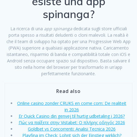
esiste una app
spinanga?
La ricerca di una
app spinanga
dedicata sugli store ufficiali
porta spesso a risultati deludenti o cloni malevoli. La realtà è
che il team di sviluppo ha optato per una Progressive Web App
(PWA) superiore a qualsiasi applicazione nativa. Caricamento
istantaneo, risparmio di banda e compatibilità totale con iOS e
Android senza occupare spazio sul dispositivo. Basta salvare il
sito nella home del browser per trasformarlo in un’app
perfettamente funzionante.
Read also
Online casino zonder CRUKS en come com: De realiteit
in 2026
Er Quick Casino din genvej til hurtig udbetaling i 2026?
Πώς να παίξετε στην Vistabet: Ο πλήρης οδηγός 2026
Goldbet vs Concorrenti: Analisi Tecnica 2026
Playfina im Check: Lohnt sich der Einstieg wirklich?