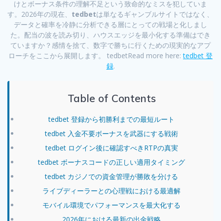
けとボーナス条件の理解不足という致命的なミスを犯していま
す。2026年の現在、
tedbet
は単なるギャンブルサイトではなく、
データと確率を冷静に分析できる層にとっての戦場と化しまし
た。配当の波を読み切り、ハウスエッジを最小化する準備はでき
ていますか？感情を捨て、数字で勝ちに行くための現実的なアプ
ローチをここから展開します。 tedbetRead more here:
tedbet 登
録
.
Table of Contents
tedbet 登録から初勝利までの最短ルート
tedbet 入金不要ボーナスを武器にする戦術
tedbet ログイン後に確認すべきRTPの真実
tedbet ボーナスコードの正しい適用タイミング
tedbet カジノでの資金管理が勝敗を分ける
ライブディーラーとの心理戦における最適解
モバイル環境でパフォーマンスを最大化する
2026年における最新の出金戦略