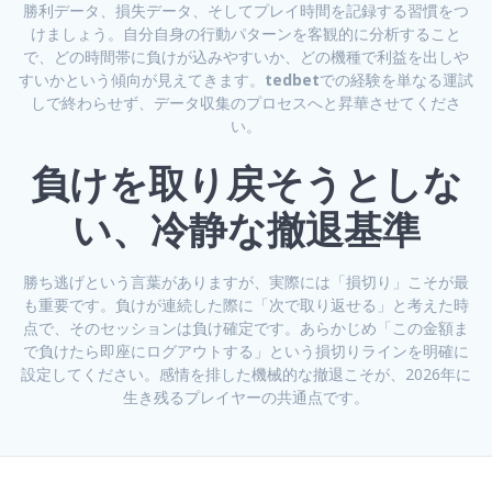
勝利データ、損失データ、そしてプレイ時間を記録する習慣をつ
けましょう。自分自身の行動パターンを客観的に分析すること
で、どの時間帯に負けが込みやすいか、どの機種で利益を出しや
すいかという傾向が見えてきます。
tedbet
での経験を単なる運試
しで終わらせず、データ収集のプロセスへと昇華させてくださ
い。
負けを取り戻そうとしな
い、冷静な撤退基準
勝ち逃げという言葉がありますが、実際には「損切り」こそが最
も重要です。負けが連続した際に「次で取り返せる」と考えた時
点で、そのセッションは負け確定です。あらかじめ「この金額ま
で負けたら即座にログアウトする」という損切りラインを明確に
設定してください。感情を排した機械的な撤退こそが、2026年に
生き残るプレイヤーの共通点です。