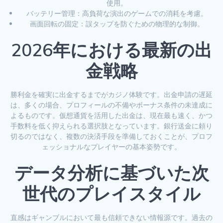
使用。
バッテリー管理：高負荷な演出のゲームでの消耗を考慮。
画面回転の固定：誤タップを防ぐための物理的な制御。
2026年における最新の出
金戦略
勝利金を確実に出金するまでがカジノ体験です。出金申請の遅延
は、多くの場合、プロフィールの不備やボーナス条件の未達成に
よるものです。仮想通貨を活用した出金は、現在最も速く、かつ
手数料を低く抑えられる選択肢となっています。銀行送金に頼り
切るのではなく、複数の決済手段を準備しておくことが、プロフ
ェッショナルなプレイヤーの基本姿勢です。
データ分析に基づいた次
世代のプレイスタイル
直感はギャンブルにおいて最も信頼できない情報源です。過去の