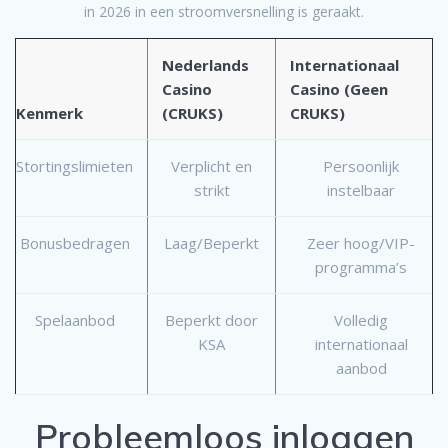
in 2026 in een stroomversnelling is geraakt.
Nederlands
Internationaal
Casino
Casino (Geen
Kenmerk
(CRUKS)
CRUKS)
Stortingslimieten
Verplicht en
Persoonlijk
strikt
instelbaar
Bonusbedragen
Laag/Beperkt
Zeer hoog/VIP-
programma’s
Spelaanbod
Beperkt door
Volledig
KSA
internationaal
aanbod
Probleemloos inloggen