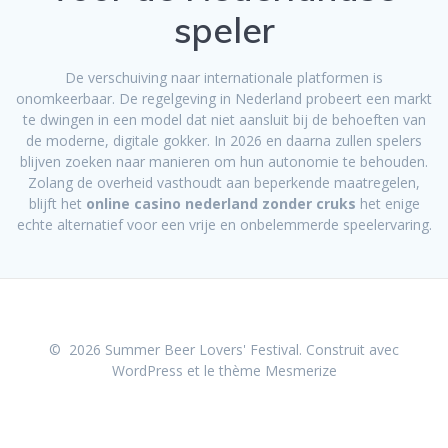
speler
De verschuiving naar internationale platformen is
onomkeerbaar. De regelgeving in Nederland probeert een markt
te dwingen in een model dat niet aansluit bij de behoeften van
de moderne, digitale gokker. In 2026 en daarna zullen spelers
blijven zoeken naar manieren om hun autonomie te behouden.
Zolang de overheid vasthoudt aan beperkende maatregelen,
blijft het
online casino nederland zonder cruks
het enige
echte alternatief voor een vrije en onbelemmerde speelervaring.
© 2026 Summer Beer Lovers' Festival. Construit avec
WordPress et le
thème Mesmerize