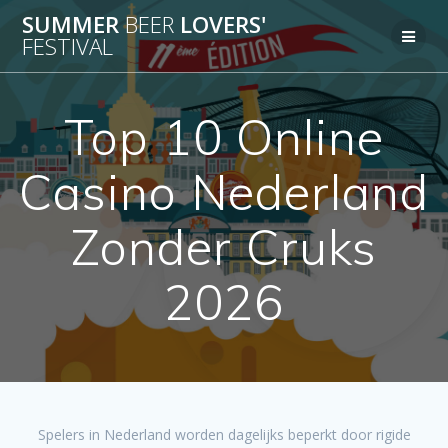
Passer
SUMMER
BEER
LOVERS'
au
FESTIVAL
contenu
Top 10 Online
Casino Nederland
Zonder Cruks
2026
Spelers in Nederland worden dagelijks beperkt door rigide