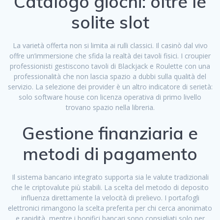
Catalogo giochi: oltre le
solite slot
La varietà offerta non si limita ai rulli classici. Il casinò dal vivo
offre un’immersione che sfida la realtà dei tavoli fisici. I croupier
professionisti gestiscono tavoli di Blackjack e Roulette con una
professionalità che non lascia spazio a dubbi sulla qualità del
servizio. La selezione dei provider è un altro indicatore di serietà:
solo software house con licenza operativa di primo livello
trovano spazio nella libreria.
Gestione finanziaria e
metodi di pagamento
Il sistema bancario integrato supporta sia le valute tradizionali
che le criptovalute più stabili. La scelta del metodo di deposito
influenza direttamente la velocità di prelievo. I portafogli
elettronici rimangono la scelta preferita per chi cerca anonimato
e rapidità, mentre i bonifici bancari sono consigliati solo per