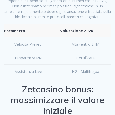
impone audit periodici sui generatori di numeri casuali (RNG).
Non esiste spazio per manipolazioni algoritmiche in un
ambiente regolamentato dove ogni transazione è tracciata sulla
blockchain o tramite protocolli bancari crittografati.
Parametro
Valutazione 2026
Velocità Prelievi
Alta (entro 24h)
Trasparenza RNG
Certificata
Assistenza Live
H24 Multilingua
Zetcasino bonus:
massimizzare il valore
iniziale