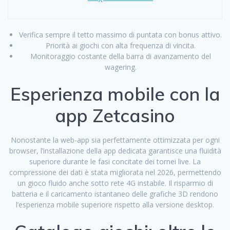
Verifica sempre il tetto massimo di puntata con bonus attivo.
Priorità ai giochi con alta frequenza di vincita.
Monitoraggio costante della barra di avanzamento del
wagering.
Esperienza mobile con la
app Zetcasino
Nonostante la web-app sia perfettamente ottimizzata per ogni
browser, l’installazione della app dedicata garantisce una fluidità
superiore durante le fasi concitate dei tornei live. La
compressione dei dati è stata migliorata nel 2026, permettendo
un gioco fluido anche sotto rete 4G instabile. Il risparmio di
batteria e il caricamento istantaneo delle grafiche 3D rendono
l’esperienza mobile superiore rispetto alla versione desktop.