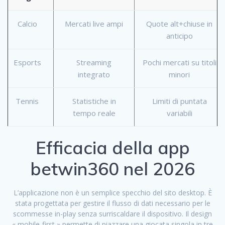
Calcio
Mercati live ampi
Quote alt+chiuse in
anticipo
Esports
Streaming
Pochi mercati su titoli
integrato
minori
Tennis
Statistiche in
Limiti di puntata
tempo reale
variabili
Efficacia della app
betwin360 nel 2026
L’applicazione non è un semplice specchio del sito desktop. È
stata progettata per gestire il flusso di dati necessario per le
scommesse in-play senza surriscaldare il dispositivo. Il design
« mobile-first » permette di piazzare una giocata singola in tre