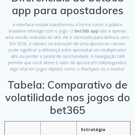
app para apostadores
A interface mobile transformou a forma como o público
brasileiro interage com o jogo. O
bet365 app
não é apenas
uma versão reduzida do site; ele é otimizado para latência zero.
Em 2026, a rapidez na execução de uma aposta no cassino
pode significar a diferença entre aproveitar um multiplicador
alto ou perder a janela de oportunidade. A navegação tátil
permite que você altere o valor da aposta em milissegundos,
algo vital em jogos rápidos como o Blackjack ou o Aviator.
Tabela: Comparativo de
volatilidade nos jogos do
bet365
Estratégia