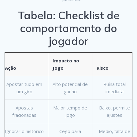
Tabela: Checklist de
comportamento do
jogador
Impacto no
Ação
Jogo
Risco
Apostar tudo em
Alto potencial de
Ruína total
um giro
ganho
imediata
Apostas
Maior tempo de
Baixo, permite
fracionadas
jogo
ajustes
Ignorar o histórico
Cego para
Médio, falta de