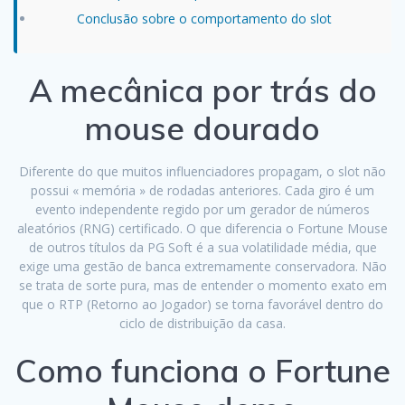
Conclusão sobre o comportamento do slot
A mecânica por trás do
mouse dourado
Diferente do que muitos influenciadores propagam, o slot não
possui « memória » de rodadas anteriores. Cada giro é um
evento independente regido por um gerador de números
aleatórios (RNG) certificado. O que diferencia o Fortune Mouse
de outros títulos da PG Soft é a sua volatilidade média, que
exige uma gestão de banca extremamente conservadora. Não
se trata de sorte pura, mas de entender o momento exato em
que o RTP (Retorno ao Jogador) se torna favorável dentro do
ciclo de distribuição da casa.
Como funciona o Fortune