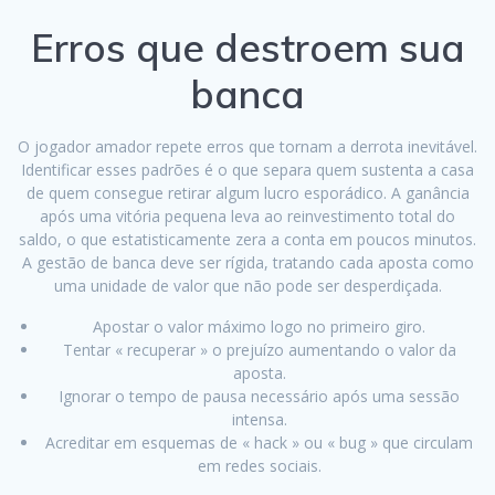
Erros que destroem sua
banca
O jogador amador repete erros que tornam a derrota inevitável.
Identificar esses padrões é o que separa quem sustenta a casa
de quem consegue retirar algum lucro esporádico. A ganância
após uma vitória pequena leva ao reinvestimento total do
saldo, o que estatisticamente zera a conta em poucos minutos.
A gestão de banca deve ser rígida, tratando cada aposta como
uma unidade de valor que não pode ser desperdiçada.
Apostar o valor máximo logo no primeiro giro.
Tentar « recuperar » o prejuízo aumentando o valor da
aposta.
Ignorar o tempo de pausa necessário após uma sessão
intensa.
Acreditar em esquemas de « hack » ou « bug » que circulam
em redes sociais.