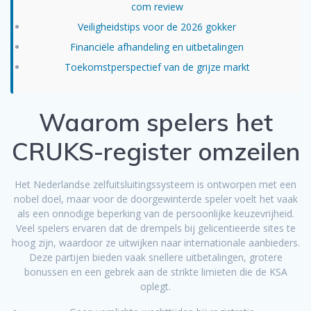
com review
Veiligheidstips voor de 2026 gokker
Financiële afhandeling en uitbetalingen
Toekomstperspectief van de grijze markt
Waarom spelers het
CRUKS-register omzeilen
Het Nederlandse zelfuitsluitingssysteem is ontworpen met een
nobel doel, maar voor de doorgewinterde speler voelt het vaak
als een onnodige beperking van de persoonlijke keuzevrijheid.
Veel spelers ervaren dat de drempels bij gelicentieerde sites te
hoog zijn, waardoor ze uitwijken naar internationale aanbieders.
Deze partijen bieden vaak snellere uitbetalingen, grotere
bonussen en een gebrek aan de strikte limieten die de KSA
oplegt.