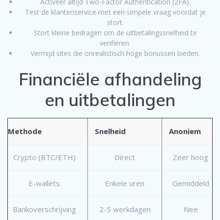
Activeer altijd Two-Factor Authentication (2FA).
Test de klantenservice met een simpele vraag voordat je
stort.
Stort kleine bedragen om de uitbetalingssnelheid te
verifiëren.
Vermijd sites die onrealistisch hoge bonussen bieden.
Financiële afhandeling
en uitbetalingen
Methode
Snelheid
Anoniem
Crypto (BTC/ETH)
Direct
Zeer hoog
E-wallets
Enkele uren
Gemiddeld
Bankoverschrijving
2-5 werkdagen
Nee