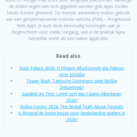
de strikte regels van tech-giganten worden gok-apps zonder
lokale licentie geweerd. De meeste aanbieders maken gebruik
van een geoptimaliseerde mobiele website (PWA – Progressive
Web App). Je kunt deze eenvoudig toevoegen aan je
beginscherm voor snelle toegang, wat in de praktijk bijna
hetzelfde werkt als een native applicatie.
Read also
Slots Palace 2026: Η Πλήρης Αξιολόγηση για Παίκτες
στην Ελλάδα
Tower Rush: Taktische Dominanz oder bloßer
Zeitvertreib?
Supabet im Test: Lohnt sich das Casino-Abenteuer
2026?
Rollxo Casino 2026: The Brutal Truth About Payouts
Is Bingoal de beste keuze voor Nederlandse spelers in
2026?