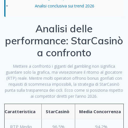
Analisi conclusiva sui trend 2026
Analisi delle
performance: StarCasinò
a confronto
Mettere a confronto i giganti del gambling non significa
guardare solo la grafica, ma vivisezionare il ritorno al giocatore
(RTP) reale. Mentre molti operatori offrono bonus gonfiati con
requisiti di scommessa impossibili, la strategia di StarCasinò
punta sulla trasparenza dei cicli. Ecco come si posiziona rispetto
ai competitor diretti per l’anno 2026.
Caratteristica
StarCasinò
Media Concorrenza
RTP Medio
96.5%
94.2%