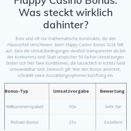
Flappy Casino Bonus:
Was steckt wirklich
dahinter?
Boni sind oft nur mathematische Konstrukte, die den
Hausvorteil verschleiern. Beim Flappy Casino Bonus 2026 fällt
auf, dass die Umsatzbedingungen deutlich transparenter als bei
der Konkurrenz sind. Statt utopischer 50-facher Umsetzungen
finden sich hier faire Konditionen, die tatsächlich in echtes Geld
umwandelbar sind. Dennoch gilt: Wer den Bonus annimmt,
schränkt seine Auszahlungsoptionen kurzfristig ein.
Bonus-Typ
Umsatzvorgabe
Bewertung
Willkommenspaket
30x
Sehr fair
Reload-Bonus
25x
Exzellent