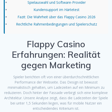
Spielauswahl und Software-Provider
Kundensupport im Härtetest
Fazit: Die Wahrheit über das Flappy Casino 2026
Rechtliche Rahmenbedingungen und Spielerschutz
Flappy Casino
Erfahrungen: Realität
gegen Marketing
Spieler berichten oft von einer überdurchschnittlichen
Performance der Webseite. Das Design ist bewusst
minimalistisch gehalten, um Ladezeiten auf ein Minimum zu
reduzieren. Doch hinter der Fassade verbirgt sich eine komplexe
Architektur. Unsere Analyse zeigt, dass die Ladezeiten der Spiele
bei unter 1,5 Sekunden liegen, was für mobile Nutzer ein
entscheidendes Kriterium ist.