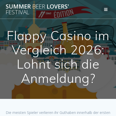
Passer
SUMMER
BEER
LOVERS'
au
FESTIVAL
contenu
Flappy Casino im
Vergleich 2026:
Lohnt sich die
Anmeldung?
Die meisten Spieler verlieren ihr Guthaben innerhalb der ersten