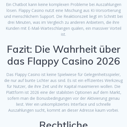
Ein Chatbot kann keine komplexen Probleme bei Auszahlungen
lösen. Flappy Casino nutzt eine Mischung aus KI-Vorsortierung
und menschlichem Support. Die Reaktionszeit liegt im Schnitt bei
drei Minuten, was im Vergleich zu anderen Anbietern, die ihre
Kunden mit E-Mail-Warteschlangen quälen, ein massiver Vorteil
ist.
Fazit: Die Wahrheit über
das Flappy Casino 2026
Das Flappy Casino ist keine Spielwiese für Gelegenheitsspieler,
die nur auf bunte Lichter aus sind. Es ist ein effizientes Werkzeug
für Nutzer, die ihre Zeit und ihr Kapital maximieren wollen. Die
Plattform ist 2026 eine der stabilsten Optionen auf dem Markt,
sofern man die Bonusbedingungen vor der Aktivierung genau
liest. Wer ein unkompliziertes Interface und schnelle
Auszahlungen sucht, kommt an dieser Adresse kaum vorbei.
Rechtliche