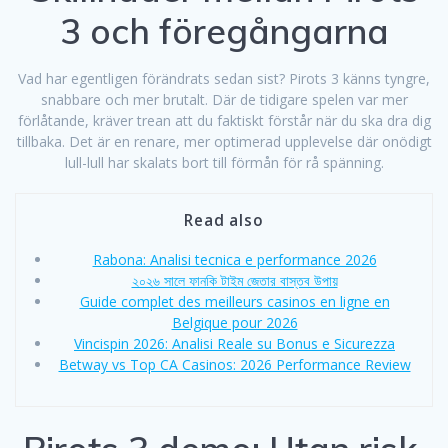
3 och föregångarna
Vad har egentligen förändrats sedan sist? Pirots 3 känns tyngre,
snabbare och mer brutalt. Där de tidigare spelen var mer
förlåtande, kräver trean att du faktiskt förstår när du ska dra dig
tillbaka. Det är en renare, mer optimerad upplevelse där onödigt
lull-lull har skalats bort till förmån för rå spänning.
Read also
Rabona: Analisi tecnica e performance 2026
২০২৬ সালে ফানকি টাইম জেতার বাস্তব উপায়
Guide complet des meilleurs casinos en ligne en
Belgique pour 2026
Vincispin 2026: Analisi Reale su Bonus e Sicurezza
Betway vs Top CA Casinos: 2026 Performance Review